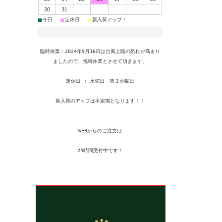
30
31
■
■
■
今日
定休日
新入荷アップ！
臨時休業：2024年9月16日は台風上陸の恐れが高まり
ましたので、臨時休業とさせて頂きます。
定休日 : 水曜日・第３火曜日
新入荷のアップは不定期となります！！
WEBからのご注文は
24時間受付中です！