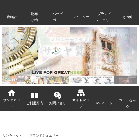
財布
バッグ
ブランド
腕時計
ジュエリー
その他
小物
ポーチ
ジュエリー
サンヤネッ
サイトマッ
カートをみ
ご利用案内
お問い合せ
マイページ
ト
プ
る
サンヤネット
ブランドジュエリー