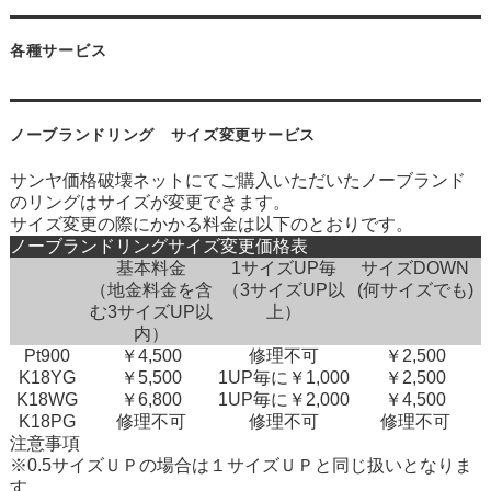
各種サービス
ノーブランドリング サイズ変更サービス
サンヤ価格破壊ネットにてご購入いただいたノーブランド
のリングはサイズが変更できます。
サイズ変更の際にかかる料金は以下のとおりです。
ノーブランドリングサイズ変更価格表
基本料金
1サイズUP毎
サイズDOWN
（地金料金を含
（3サイズUP以
(何サイズでも)
む3サイズUP以
上）
内）
Pt900
￥4,500
修理不可
￥2,500
K18YG
￥5,500
1UP毎に￥1,000
￥2,500
K18WG
￥6,800
1UP毎に￥2,000
￥4,500
K18PG
修理不可
修理不可
修理不可
注意事項
※0.5サイズＵＰの場合は１サイズＵＰと同じ扱いとなりま
す。