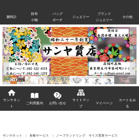
財布
バッグ
ブランド
腕時計
ジュエリー
その他
小物
ポーチ
ジュエリー
サンヤネッ
サイトマッ
カートをみ
ご利用案内
お問い合せ
マイページ
ト
プ
る
サンヤネット
各種サービス
ノーブランドリング サイズ変更サービス