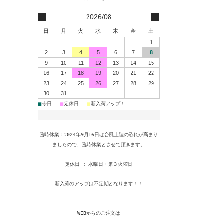
2026/08
日
月
火
水
木
金
土
1
2
3
4
5
6
7
8
9
10
11
12
13
14
15
16
17
18
19
20
21
22
23
24
25
26
27
28
29
30
31
■
■
■
今日
定休日
新入荷アップ！
臨時休業：2024年9月16日は台風上陸の恐れが高まり
ましたので、臨時休業とさせて頂きます。
定休日 : 水曜日・第３火曜日
新入荷のアップは不定期となります！！
WEBからのご注文は