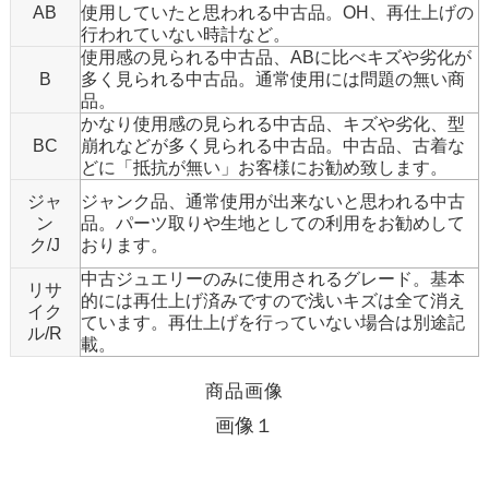
AB
使用していたと思われる中古品。OH、再仕上げの
行われていない時計など。
使用感の見られる中古品、ABに比べキズや劣化が
B
多く見られる中古品。通常使用には問題の無い商
品。
かなり使用感の見られる中古品、キズや劣化、型
BC
崩れなどが多く見られる中古品。中古品、古着な
どに「抵抗が無い」お客様にお勧め致します。
ジャ
ジャンク品、通常使用が出来ないと思われる中古
ン
品。パーツ取りや生地としての利用をお勧めして
ク/J
おります。
中古ジュエリーのみに使用されるグレード。基本
リサ
的には再仕上げ済みですので浅いキズは全て消え
イク
ています。再仕上げを行っていない場合は別途記
ル/R
載。
商品画像
画像１