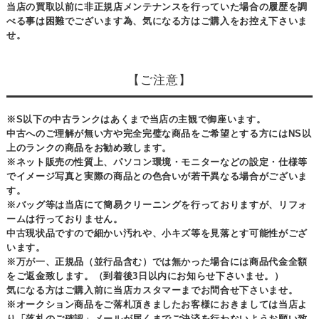
当店の買取以前に非正規店メンテナンスを行っていた場合の履歴を調
べる事は困難でございます為、気になる方はご購入をお控え下さいま
せ。
【ご注意】
※S以下の中古ランクはあくまで当店の主観で御座います。
中古へのご理解が無い方や完全完璧な商品をご希望とする方にはNS以
上のランクの商品をお勧め致します。
※ネット販売の性質上、パソコン環境・モニターなどの設定・仕様等
でイメージ写真と実際の商品との色合いが若干異なる場合がございま
す。
※バッグ等は当店にて簡易クリーニングを行っておりますが、リフォ
ームは行っておりません。
中古現状品ですので細かい汚れや、小キズ等を見落とす可能性がござ
います。
※万が一、正規品（並行品含む）では無かった場合には商品代金全額
をご返金致します。（到着後3日以内にお知らせ下さいませ。）
気になる方はご購入前に当店カスタマーまでお問合せ下さいませ。
※オークション商品をご落札頂きましたお客様におきましては当店よ
り「落札のご確認」メールが届くまでご決済を行わないようお願い致