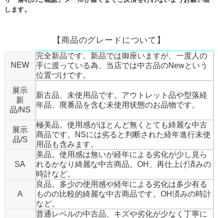
します。
【商品のグレードについて】
完全新品です。新品では御座いますが、一度人の
NEW
手に渡っている為、当店では中古品のNewという
位置づけです。
展示
新古品、未使用品です。アウトレット品や型落経
新
年品、廃番品を含む未使用状態のお品物です。
品/NS
極美品。使用感がほとんど無くとても綺麗な中古
展示
商品です。NSには劣ると判断された経年進行未使
品/S
用品も含みます。
美品。使用感は無いが経年による劣化が少し見ら
SA
れるかなり綺麗な中古商品。OH、再仕上げ済みの
時計など。
良品。多少の使用感や経年による劣化は多少有る
A
ものの比較的綺麗な中古商品です。OH済みの時計
など。
普通レベルの中古品、キズや劣化が少なく丁寧に