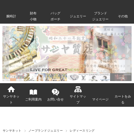
財布
バッグ
ブランド
腕時計
ジュエリー
その他
小物
ポーチ
ジュエリー
サンヤネッ
サイトマッ
カートをみ
ご利用案内
お問い合せ
マイページ
ト
プ
る
サンヤネット
ノーブランドジュエリー
レディースリング