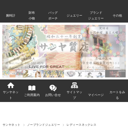
財布
バッグ
ブランド
腕時計
ジュエリー
その他
小物
ポーチ
ジュエリー
サンヤネッ
サイトマッ
カートをみ
ご利用案内
お問い合せ
マイページ
ト
プ
る
サンヤネット
ノーブランドジュエリー
レディースネックレス