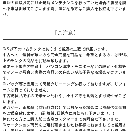
当店の買取以前に非正規店メンテナンスを行っていた場合の履歴を調
べる事は困難でございます為、気になる方はご購入をお控え下さいま
せ。
【ご注意】
※S以下の中古ランクはあくまで当店の主観で御座います。
中古へのご理解が無い方や完全完璧な商品をご希望とする方にはNS以
上のランクの商品をお勧め致します。
※ネット販売の性質上、パソコン環境・モニターなどの設定・仕様等
でイメージ写真と実際の商品との色合いが若干異なる場合がございま
す。
※バッグ等は当店にて簡易クリーニングを行っておりますが、リフォ
ームは行っておりません。
中古現状品ですので細かい汚れや、小キズ等を見落とす可能性がござ
います。
※万が一、正規品（並行品含む）では無かった場合には商品代金全額
をご返金致します。（到着後3日以内にお知らせ下さいませ。）
気になる方はご購入前に当店カスタマーまでお問合せ下さいませ。
※オークション商品をご落札頂きましたお客様におきましては当店よ
り「落札のご確認」メールが届くまでご決済を行わないようお願い致