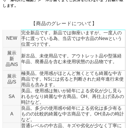
します。
【商品のグレードについて】
完全新品です。新品では御座いますが、一度人の
NEW
手に渡っている為、当店では中古品のNewという
位置づけです。
展示
新古品、未使用品です。アウトレット品や型落経
新
年品、廃番品を含む未使用状態のお品物です。
品/NS
極美品。使用感がほとんど無くとても綺麗な中古
展示
商品です。NSには劣ると判断された経年進行未使
品/S
用品も含みます。
美品。使用感は無いが経年による劣化が少し見ら
SA
れるかなり綺麗な中古商品。OH、再仕上げ済みの
時計など。
良品。多少の使用感や経年による劣化は多少有る
A
ものの比較的綺麗な中古商品です。OH済みの時計
など。
普通レベルの中古品、キズや劣化が少なく丁寧に