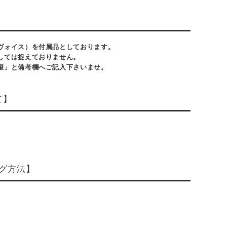
ヴォイス）を付属品としております。
しては捉えておりません。
望」と備考欄へご記入下さいませ。
て】
グ方法】