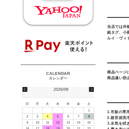
当店では外
紙タグ、小
ルイ・ヴィ
商品ページ
商品違い防
2026/08
日
月
火
水
木
金
土
1
1.市販の専
2
3
4
5
6
7
8
2.超音波洗
9
10
11
12
13
14
15
3.水気を拭
16
17
18
19
20
21
22