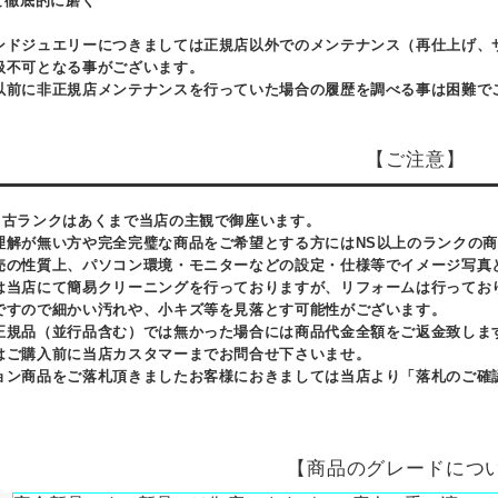
て徹底的に磨く
ンドジュエリーにつきましては正規店以外でのメンテナンス（再仕上げ、
扱不可となる事がございます。
以前に非正規店メンテナンスを行っていた場合の履歴を調べる事は困難で
【ご注意】
中古ランクはあくまで当店の主観で御座います。
理解が無い方や完全完璧な商品をご希望とする方にはNS以上のランクの
売の性質上、パソコン環境・モニターなどの設定・仕様等でイメージ写真
は当店にて簡易クリーニングを行っておりますが、リフォームは行ってお
ですので細かい汚れや、小キズ等を見落とす可能性がございます。
正規品（並行品含む）では無かった場合には商品代金全額をご返金致しま
はご購入前に当店カスタマーまでお問合せ下さいませ。
ョン商品をご落札頂きましたお客様におきましては当店より「落札のご確
【商品のグレードにつ