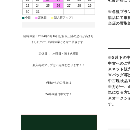
4.磨き布に
23
24
25
26
27
28
29
※各種ブラ
30
31
規店にて取
■
■
■
今日
定休日
新入荷アップ！
当店の買取
臨時休業：2024年9月16日は台風上陸の恐れが高まり
ましたので、臨時休業とさせて頂きます。
定休日 : 水曜日・第３火曜日
※S以下の
中古へのご
新入荷のアップは不定期となります！！
※ネット販
※バッグ等
中古現状品
WEBからのご注文は
※万が一、
気になる方
24時間受付中です！
※オークシ
す。