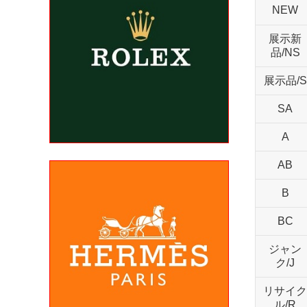
NEW
展示新
品/NS
展示品/S
SA
A
AB
B
BC
ジャン
ク/J
リサイク
ル/R