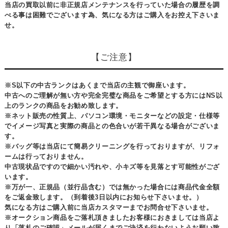
当店の買取以前に非正規店メンテナンスを行っていた場合の履歴を調
べる事は困難でございます為、気になる方はご購入をお控え下さいま
せ。
【ご注意】
※S以下の中古ランクはあくまで当店の主観で御座います。
中古へのご理解が無い方や完全完璧な商品をご希望とする方にはNS以
上のランクの商品をお勧め致します。
※ネット販売の性質上、パソコン環境・モニターなどの設定・仕様等
でイメージ写真と実際の商品との色合いが若干異なる場合がございま
す。
※バッグ等は当店にて簡易クリーニングを行っておりますが、リフォ
ームは行っておりません。
中古現状品ですので細かい汚れや、小キズ等を見落とす可能性がござ
います。
※万が一、正規品（並行品含む）では無かった場合には商品代金全額
をご返金致します。（到着後3日以内にお知らせ下さいませ。）
気になる方はご購入前に当店カスタマーまでお問合せ下さいませ。
※オークション商品をご落札頂きましたお客様におきましては当店よ
り「落札のご確認」メールが届くまでご決済を行わないようお願い致