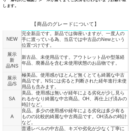
します。
【商品のグレードについて】
完全新品です。新品では御座いますが、一度人の
NEW
手に渡っている為、当店では中古品のNewという
位置づけです。
展示
新古品、未使用品です。アウトレット品や型落経
新
年品、廃番品を含む未使用状態のお品物です。
品/NS
極美品。使用感がほとんど無くとても綺麗な中古
展示
商品です。NSには劣ると判断された経年進行未使
品/S
用品も含みます。
美品。使用感は無いが経年による劣化が少し見ら
SA
れるかなり綺麗な中古商品。OH、再仕上げ済みの
時計など。
良品。多少の使用感や経年による劣化は多少有る
A
ものの比較的綺麗な中古商品です。OH済みの時計
など。
普通レベルの中古品、キズや劣化が少なく丁寧に