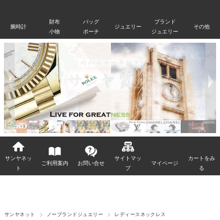
財布
バッグ
ブランド
腕時計
ジュエリー
その他
小物
ポーチ
ジュエリー
サンヤネッ
サイトマッ
カートをみ
ご利用案内
お問い合せ
マイページ
ト
プ
る
サンヤネット
ノーブランドジュエリー
レディースネックレス