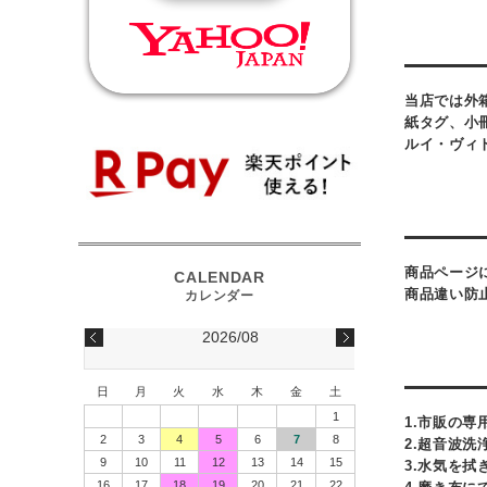
当店では外
紙タグ、小
ルイ・ヴィ
商品ページ
商品違い防
2026/08
日
月
火
水
木
金
土
1
1.市販の専
2
3
4
5
6
7
8
2.超音波洗
9
10
11
12
13
14
15
3.水気を拭
16
17
18
19
20
21
22