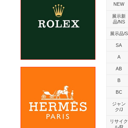
NEW
展示新
品/NS
展示品/S
SA
A
AB
B
BC
ジャン
ク/J
リサイク
ル/R