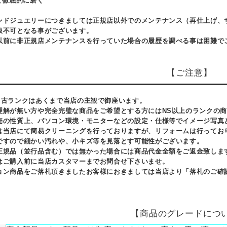
て徹底的に磨く
ンドジュエリーにつきましては正規店以外でのメンテナンス（再仕上げ、
扱不可となる事がございます。
以前に非正規店メンテナンスを行っていた場合の履歴を調べる事は困難で
【ご注意】
中古ランクはあくまで当店の主観で御座います。
理解が無い方や完全完璧な商品をご希望とする方にはNS以上のランクの
売の性質上、パソコン環境・モニターなどの設定・仕様等でイメージ写真
は当店にて簡易クリーニングを行っておりますが、リフォームは行ってお
ですので細かい汚れや、小キズ等を見落とす可能性がございます。
正規品（並行品含む）では無かった場合には商品代金全額をご返金致しま
はご購入前に当店カスタマーまでお問合せ下さいませ。
ョン商品をご落札頂きましたお客様におきましては当店より「落札のご確
【商品のグレードにつ