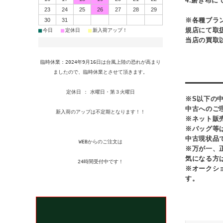
4.磨き布に
23
24
25
26
27
28
29
※各種ブラ
30
31
規店にて取
■
■
■
今日
定休日
新入荷アップ！
当店の買取
臨時休業：2024年9月16日は台風上陸の恐れが高まり
ましたので、臨時休業とさせて頂きます。
定休日 : 水曜日・第３火曜日
※S以下の
中古へのご
新入荷のアップは不定期となります！！
※ネット販
※バッグ等
中古現状品
WEBからのご注文は
※万が一、
気になる方
24時間受付中です！
※オークシ
す。