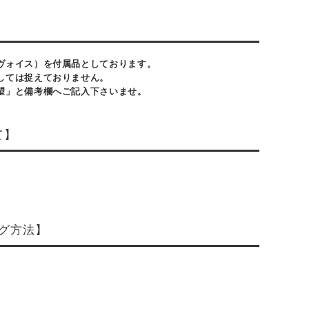
ヴォイス）を付属品としております。
しては捉えておりません。
望」と備考欄へご記入下さいませ。
て】
グ方法】