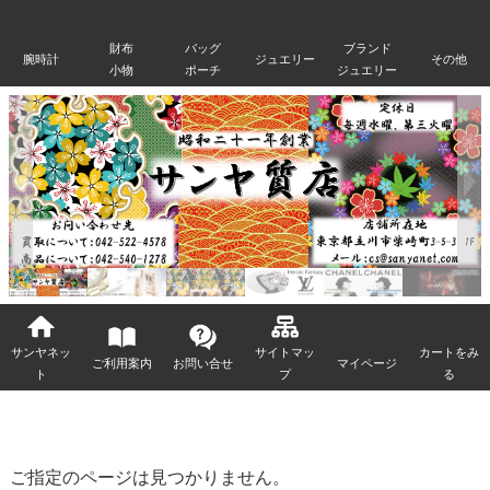
財布
バッグ
ブランド
腕時計
ジュエリー
その他
小物
ポーチ
ジュエリー
サンヤネッ
サイトマッ
カートをみ
ご利用案内
お問い合せ
マイページ
ト
プ
る
ご指定のページは見つかりません。