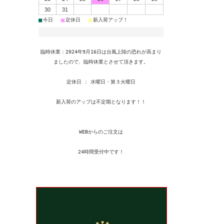
30
31
■
■
■
今日
定休日
新入荷アップ！
臨時休業：2024年9月16日は台風上陸の恐れが高まり
ましたので、臨時休業とさせて頂きます。
定休日 : 水曜日・第３火曜日
新入荷のアップは不定期となります！！
WEBからのご注文は
24時間受付中です！