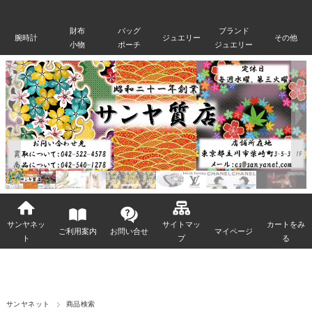
財布
バッグ
ブランド
腕時計
ジュエリー
その他
小物
ポーチ
ジュエリー
サンヤネッ
サイトマッ
カートをみ
ご利用案内
お問い合せ
マイページ
ト
プ
る
サンヤネット
商品検索