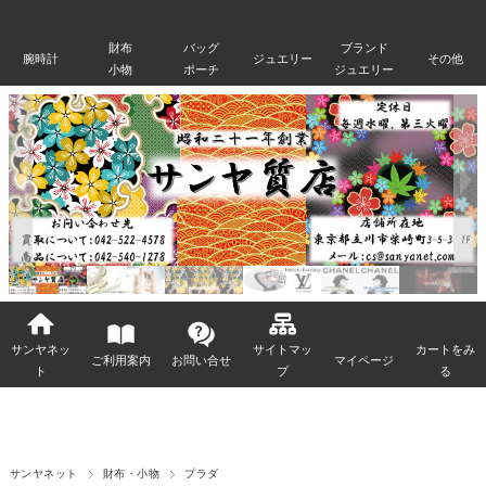
財布
バッグ
ブランド
腕時計
ジュエリー
その他
小物
ポーチ
ジュエリー
サンヤネッ
サイトマッ
カートをみ
ご利用案内
お問い合せ
マイページ
ト
プ
る
サンヤネット
財布・小物
プラダ